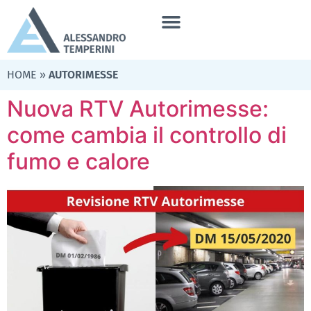
HOME
»
AUTORIMESSE
Nuova RTV Autorimesse:
come cambia il controllo di
fumo e calore