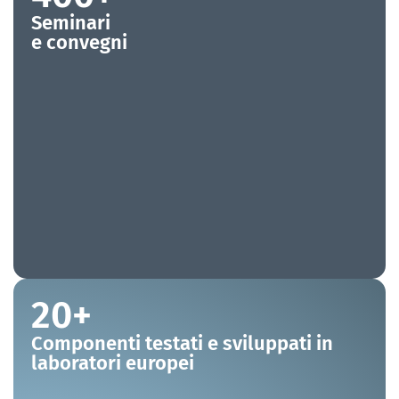
Seminari
e convegni
20+
Componenti testati e sviluppati in
laboratori europei