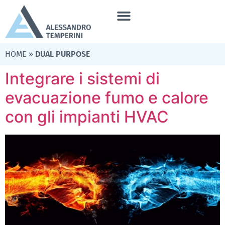
HOME
»
DUAL PURPOSE
Integrare i sistemi di
evacuazione fumo e calore
con gli impianti HVAC