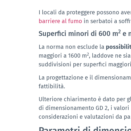
I locali da proteggere possono av
barriere al fumo
in serbatoi a sof
2
Superfici minori di 600 m
e m
La norma non esclude la
possibili
2
maggiori a 1600 m
, laddove ne sia
suddivisioni per superfici maggiori
La progettazione e il dimensioname
fattibilità.
Ulteriore chiarimento è dato per g
di dimensionamento GD 2, i valori
considerazioni e valutazioni da pa
Parametri di dimens