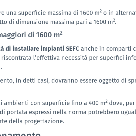
2
ere una superficie massima di 1600 m
o in alterna
2
fitto di dimensione massima pari a 1600 m
.
2
aggiori di 1600 m
tà di installare impianti SEFC
anche in comparti c
 riscontrata l’effettiva necessità per superfici inf
.
nto, in detti casi, dovranno essere oggetto di spe
2
li ambienti con superficie fino a 400 m
dove, per 
 di portata espressi nella norma potrebbero ugua
rte della progettazione.
ionamento