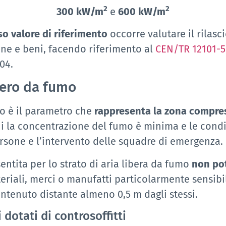
2
2
300 kW/m
e
600 kW/m
so valore di riferimento
occorre valutare il rilasc
sone e beni, facendo riferimento al
CEN/TR 12101-5
04.
ibero da fumo
mo è il parametro che
rappresenta la zona compresa
i la concentrazione del fumo è minima e le condi
ersone e l’intervento delle squadre di emergenza.
entita per lo strato di aria libera da fumo
non pot
eriali, merci o manufatti particolarmente sensibili
ntenuto distante almeno 0,5 m dagli stessi.
 dotati di controsoffitti