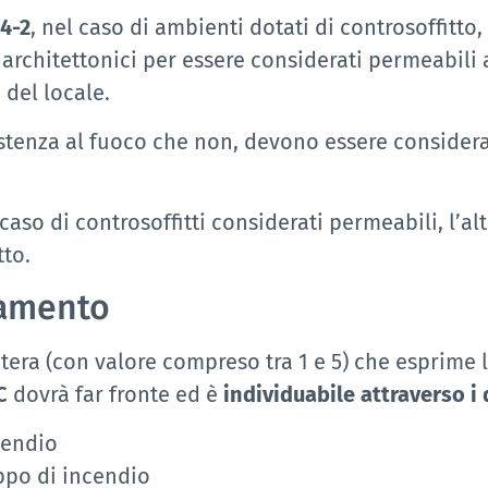
94-2
, nel caso di ambienti dotati di controsoffitto,
rchitettonici per essere considerati permeabili ai
 del locale.
resistenza al fuoco che non, devono essere consider
so di controsoffitti considerati permeabili, l’al
tto.
namento
ra (con valore compreso tra 1 e 5) che esprime la
C
dovrà far fronte ed è
individuabile attraverso i
cendio
ppo di incendio