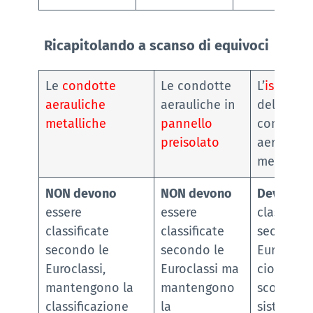
Ricapitolando a scanso di equivoci
Le
condotte
Le condotte
L’
isolante
aerauliche
aerauliche in
delle
metalliche
pannello
condotte
preisolato
aeraulich
metallich
NON devono
NON devono
Deve ess
essere
essere
classifica
classificate
classificate
secondo 
secondo le
secondo le
Euroclassi
Euroclassi,
Euroclassi ma
cioè
mantengono la
mantengono
scompare 
classificazione
la
sistema d