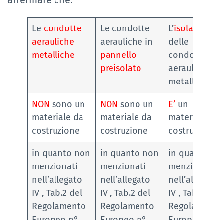
Le
condotte
Le condotte
L’
isolante
aerauliche
aerauliche in
delle
metalliche
pannello
condotte
preisolato
aerauliche
metalliche
NON
sono un
NON
sono un
E’
un
materiale da
materiale da
materiale da
costruzione
costruzione
costruzione
in quanto non
in quanto non
in quanto
menzionati
menzionati
menzionati
nell’allegato
nell’allegato
nell’allegato
IV , Tab.2 del
IV , Tab.2 del
IV , Tab.2 del
Regolamento
Regolamento
Regolament
Europeo n°
Europeo n°
Europeo n°