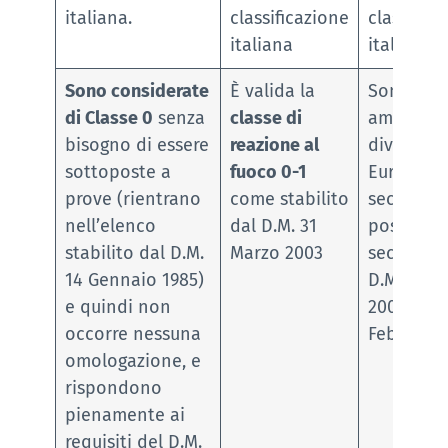
italiana.
classificazione
classifica
italiana
italiana.
Sono considerate
È valida la
Sono
di Classe 0
senza
classe di
ammesse
bisogno di essere
reazione al
diverse
sottoposte a
fuoco 0-1
Euroclass
prove (rientrano
come stabilito
seconda 
nell’elenco
dal D.M. 31
posa in o
stabilito dal D.M.
Marzo 2003
secondo i
14 Gennaio 1985)
D.M. 15 M
e quindi non
2005 e D.
occorre nessuna
Febbraio 
omologazione, e
rispondono
pienamente ai
requisiti del D.M.