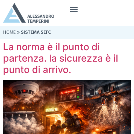
HOME
»
SISTEMA SEFC
La norma è il punto di
partenza. la sicurezza è il
punto di arrivo.