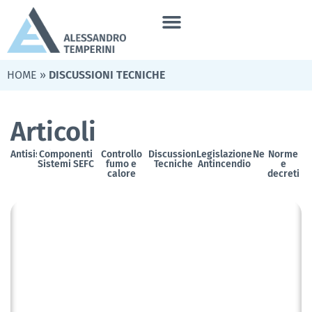
HOME
»
DISCUSSIONI TECNICHE
Articoli
Antisismica
Componenti
Controllo
Discussioni
Legislazione
News
Norme
Sistemi SEFC
fumo e
Tecniche
Antincendio
e
calore
decreti
CONTROLLO FUMO E CALORE