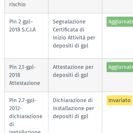
rischio
Pin 2
gpl
–
Segnalazione
Aggiornat
2018 S.C.I.A
Certificata di
Inizio Attività per
depositi di
gpl
Pin 2.1-
gpl
-
Attestazione per
Aggiornat
2018
depositi di
gpl
Attestazione
Pin 2.7-
gpl
-
Dichiarazione di
Invariato
2012-
installazione per
dichiarazione
depositi di
gpl
di
installazione