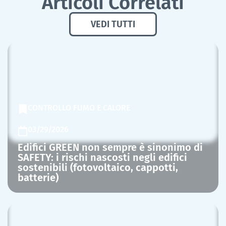
Articoli Correlati
VEDI TUTTI
CONTROLLO FUMO E CALORE
03/29/2026
Edifici GREEN non sempre è sinonimo di
SAFETY: i rischi nascosti negli edifici
sostenibili (fotovoltaico, cappotti,
batterie)