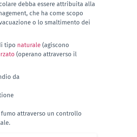
olare debba essere attribuita alla
anagement, che ha come scopo
’evacuazione o lo smaltimento dei
di tipo
naturale
(agiscono
orzato
(operano attraverso il
endio da
tione
el fumo attraverso un controllo
ale.