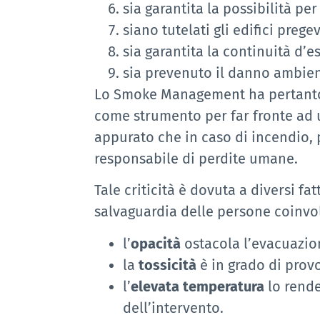
sia garantita la possibilità pe
siano tutelati gli edifici pregev
sia garantita la continuità d’e
sia prevenuto il danno ambien
Lo Smoke Management ha pertanto la
come strumento per far fronte ad u
appurato che in caso di incendio, p
responsabile di perdite umane.
Tale criticità è dovuta a diversi fa
salvaguardia delle persone coinvol
l’
opacità
ostacola l’evacuazion
la
tossicità
è in grado di provo
l’
elevata temperatura
lo rende
dell’intervento.