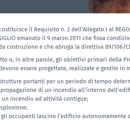
costituisce il Requisito n. 2 dell’Allegato I al R
IO emanato il 9 marzo 2011 che fissa condizion
a costruzione e che abroga la direttiva 89/106/CE
tto o, in altre parole, gli obiettivi primari della
devono essere progettate, realizzate e gestite in
le strutture portanti per un periodo di tempo deter
 propagazione di un incendio all’interno dell’edif
i un incendio ad attività contigue;
’esplosione;
e gli occupanti lascino l’edificio autonomamente o