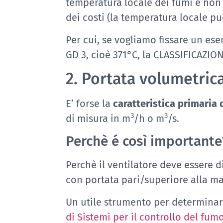
temperatura locale dei fumi e non
dei costi (la temperatura locale 
Per cui, se vogliamo fissare un es
GD 3, cioè 371°C, la CLASSIFICAZI
2. Portata volumetric
E’ forse la
caratteristica primaria 
3
3
di misura in m
/h o m
/s.
Perchè é così importante
Perchè il ventilatore deve essere 
con portata pari/superiore alla ma
Un utile strumento per determinar
di Sistemi per il controllo del fumo