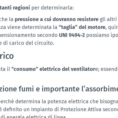
anti ragioni
per determinarla:
che la
pressione a cui dovranno resistere
gli alt
enza viene determinata la
“taglia” del motore
, qui
imensionamento secondo
UNI 9494-2
possiamo ipot
 di carico del circuito.
rico
ta il
“consumo” elettrico del ventilator
e; essend
azione fumi e importante l’assorbim
rchè determina la potenza elettrica che bisogna 
è definito un Impianto di Protezione Attiva secon
 energia elettrica di linea.