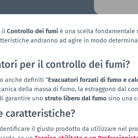
 il
Controllo dei fumi
è una scelta fondamentale 
atteristiche andranno ad agire in modo determina
tori per il controllo dei fumi?
o anche definiti “
Evacuatori forzati di fumo e cal
ica della massa di fumo, la estraggono dal compa
di garantire uno
strato libero dal fumo
sino una ce
 caratteristiche?
dentificare il giusto prodotto da utilizzare nel pr
uarda, se un
T
ecnico abilitato o un Professionist