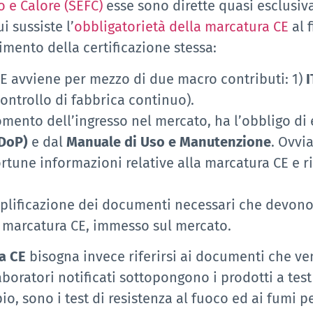
o e Calore (SEFC)
esse sono dirette quasi esclusiv
ui sussiste l’
obbligatorietà della marcatura CE
al 
imento della certificazione stessa:
CE avviene per mezzo di due macro contributi: 1)
I
ontrollo di fabbrica continuo).
mento dell’ingresso nel mercato, ha l’obbligo d
DoP)
e dal
Manuale di Uso e Manutenzione
. Ovv
rtune informazioni relative alla marcatura CE e r
lificazione dei documenti necessari che devono es
di marcatura CE, immesso sul mercato.
a CE
bisogna invece riferirsi ai documenti che ven
 laboratori notificati sottopongono i prodotti a t
o, sono i test di resistenza al fuoco ed ai fumi p